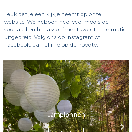
Leuk dat je een kijkje neemt op onze
website.
We hebben heel veel moois op
voorraad en het assortiment wordt regelmatig
uitgebreid.
Volg ons op Instagram of
Facebook, dan blijf je op de hoogte.
Lampionnen