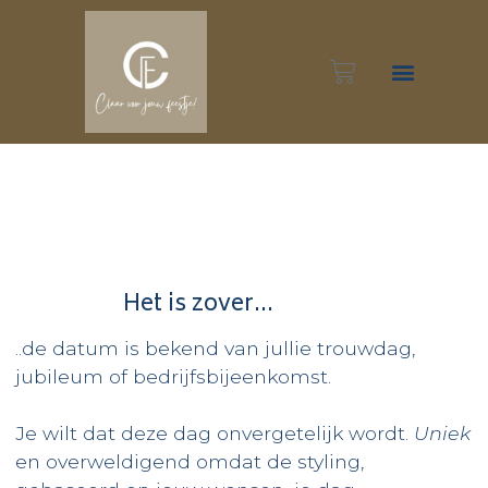
Inspiratie foto’s
Het is zover...
..de datum is bekend
van jullie trouwdag,
jubileum of bedrijfsbijeenkomst.
Je wilt dat
deze dag onvergetelijk wordt.
Uniek
en overweldigend omdat de styling,