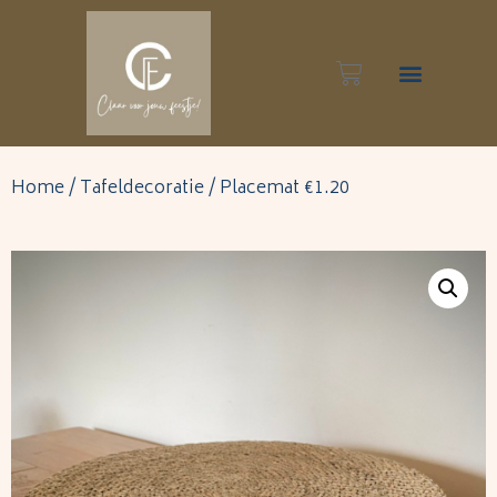
Inspiratie foto’s
Home
/
Tafeldecoratie
/ Placemat €1.20