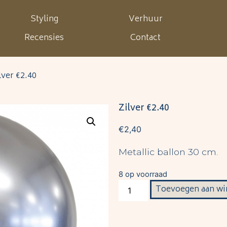
Styling
Verhuur
Recensies
Contact
lver €2.40
Zilver €2.40
€
2,40
Metallic ballon 30 cm.
8 op voorraad
Toevoegen aan wi